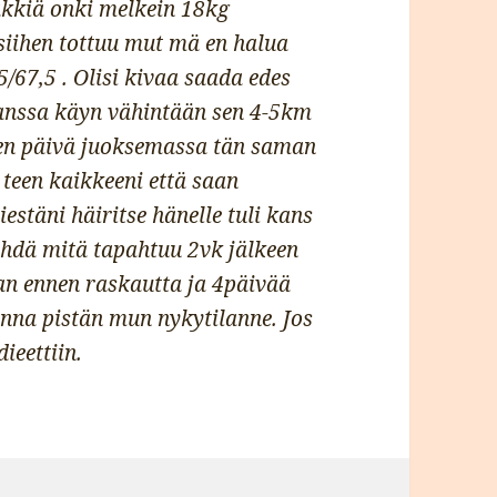
äkkiä onki melkein 18kg
siihen tottuu mut mä en halua
5/67,5 . Olisi kivaa saada edes
kanssa käyn vähintään sen 4-5km
nen päivä juoksemassa tän saman
teen kaikkeeni että saan
estäni häiritse hänelle tuli kans
hdä mitä tapahtuu 2vk jälkeen
n ennen raskautta ja 4päivää
na pistän mun nykytilanne. Jos
dieettiin.