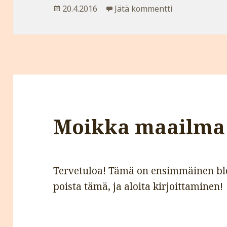
Julkaistu
20.4.2016
Jätä kommentti
artikkeliin Alk
Moikka maailma
Tervetuloa! Tämä on ensimmäinen bl
poista tämä, ja aloita kirjoittaminen!