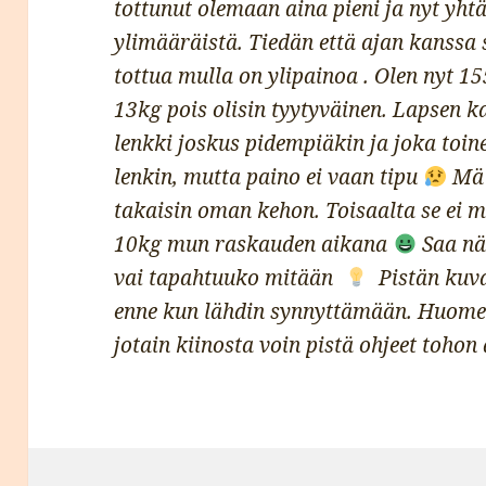
tottunut olemaan aina pieni ja nyt yht
ylimääräistä. Tiedän että ajan kanssa 
tottua mulla on ylipainoa . Olen nyt 15
13kg pois olisin tyytyväinen. Lapsen 
lenkki joskus pidempiäkin ja joka toi
lenkin, mutta paino ei vaan tipu
Mä 
takaisin oman kehon. Toisaalta se ei mi
10kg mun raskauden aikana
Saa nä
vai tapahtuuko mitään
Pistän kuva
enne kun lähdin synnyttämään. Huomen
jotain kiinosta voin pistä ohjeet tohon 