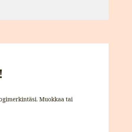
u dieetti!
!
ogimerkintäsi. Muokkaa tai