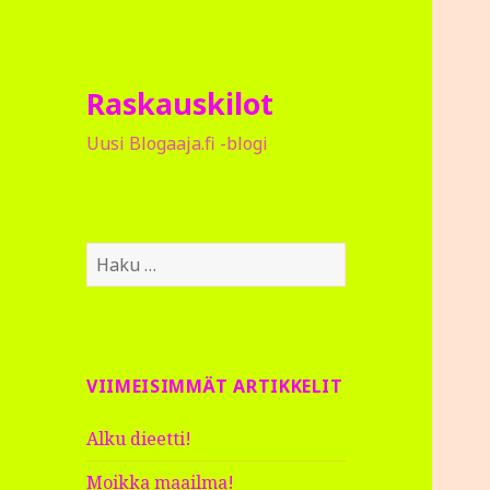
Raskauskilot
Uusi Blogaaja.fi -blogi
H
a
k
u
:
VIIMEISIMMÄT ARTIKKELIT
Alku dieetti!
Moikka maailma!